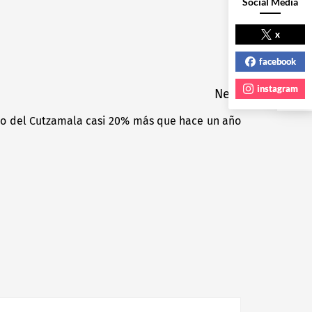
Social Media
NEXT POST
x
facebook
instagram
Next
 del Cutzamala casi 20% más que hace un año
Next
post: