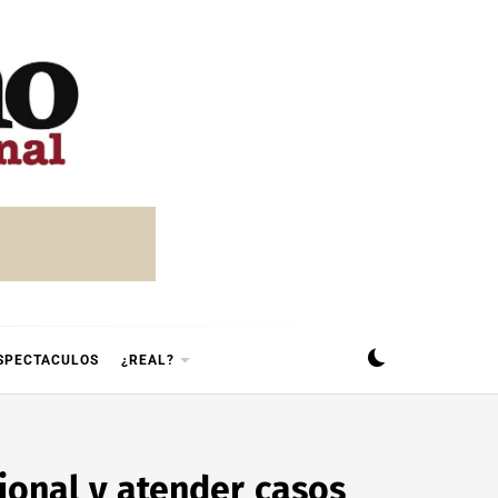
SPECTACULOS
¿REAL?
cional y atender casos