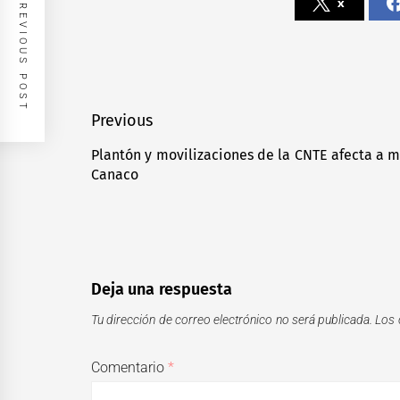
PREVIOUS POST
x
Navegación
Previous
de
Plantón y movilizaciones de la CNTE afecta a m
Previous
Canaco
entradas
post:
Deja una respuesta
Tu dirección de correo electrónico no será publicada.
Los 
Comentario
*