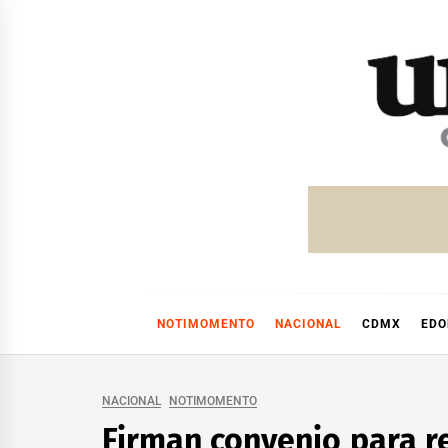
Skip
to
content
NOTIMOMENTO
NACIONAL
CDMX
ED
NACIONAL
NOTIMOMENTO
Firman convenio para re