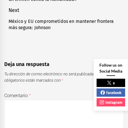
entradas
post:
Next
México y EU comprometidos en mantener frontera
Next
más segura: Johnson
post:
Deja una respuesta
Follow us on
Social Media
Tu dirección de correo electrónico no será publicada.
Los campos
obligatorios están marcados con
*
x
facebook
Comentario
*
instagram