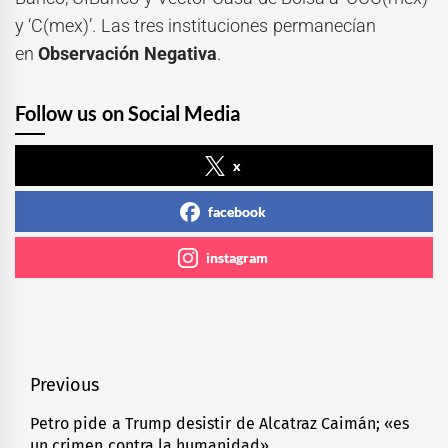
y ‘C(mex)’. Las tres instituciones permanecían
en
Observación Negativa
.
Follow us on Social Media
x
facebook
instagram
Navegación
Previous
de
Petro pide a Trump desistir de Alcatraz Caimán; «es
Previous
un crimen contra la humanidad»