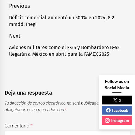
Navegación
Previous
de
Déficit comercial aumentó un 50.1% en 2024, 8.2
Previous
mmdd: Inegi
entradas
post:
Next
Aviones militares como el F-35 y Bombardero B-52
Next
llegarán a México en abril para la FAMEX 2025
post:
Follow us on
Social Media
Deja una respuesta
x
Tu dirección de correo electrónico no será publicada.
Los campos
obligatorios están marcados con
*
facebook
instagram
Comentario
*