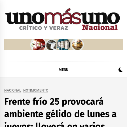
Skip
to
content
MENU
NACIONAL
NOTIMOMENTO
Frente frío 25 provocará
ambiente gélido de lunes a
jueves; lloverá en varios