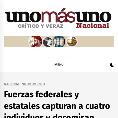
Skip
to
content
MENU
NACIONAL
NOTIMOMENTO
Fuerzas federales y
estatales capturan a cuatro
individuos y decomisan