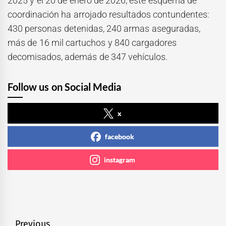
2025 y el 20 de enero de 2026, este esquema de
coordinación ha arrojado resultados contundentes:
430 personas detenidas, 240 armas aseguradas,
más de 16 mil cartuchos y 840 cargadores
decomisados, además de 347 vehículos.
Follow us on Social Media
x
facebook
instagram
Navegación
Previous