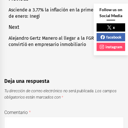
de
Follow us on
Asciende a 3.77% la inflación en la primera quincena
Previous
Social Media
de enero: Inegi
entradas
post:
Next
x
facebook
Alejandro Gertz Manero al llegar a la FGR, se
Next
convirtió en empresario inmobiliario
post:
instagram
Deja una respuesta
Tu dirección de correo electrónico no será publicada.
Los campos
obligatorios están marcados con
*
Comentario
*