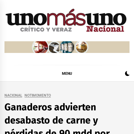
Skip
to
content
MENU
NACIONAL
NOTIMOMENTO
Ganaderos advierten
desabasto de carne y
pérdidas de 90 mdd por