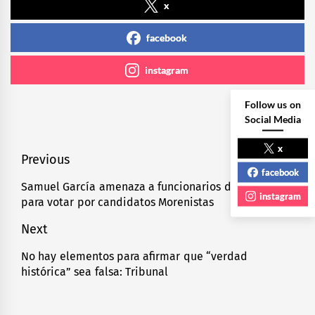
x
facebook
instagram
Follow us on
Social Media
x
Navegación
Previous
facebook
de
Samuel García amenaza a funcionarios de Salud
Previous
instagram
para votar por candidatos Morenistas
entradas
post:
Next
No hay elementos para afirmar que “verdad
Next
histórica” sea falsa: Tribunal
post: