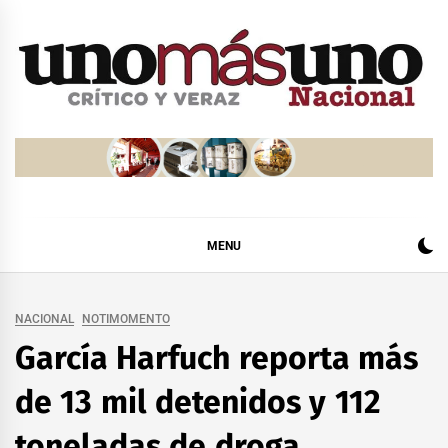
Skip
to
content
MENU
NACIONAL
NOTIMOMENTO
García Harfuch reporta más
de 13 mil detenidos y 112
toneladas de droga