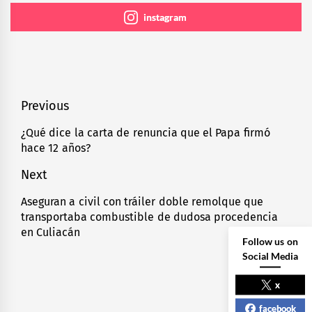
instagram
Navegación
Previous
de
¿Qué dice la carta de renuncia que el Papa firmó
Previous
hace 12 años?
entradas
post:
Next
Aseguran a civil con tráiler doble remolque que
Next
transportaba combustible de dudosa procedencia
post:
en Culiacán
Follow us on
Social Media
x
facebook