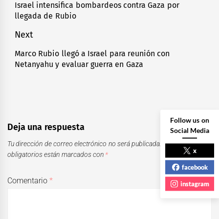
de
Israel intensifica bombardeos contra Gaza por
Previous
llegada de Rubio
entradas
post:
Next
Marco Rubio llegó a Israel para reunión con
Next
Netanyahu y evaluar guerra en Gaza
post:
Follow us on
Deja una respuesta
Social Media
Tu dirección de correo electrónico no será publicada.
Los campos
x
obligatorios están marcados con
*
facebook
Comentario
*
instagram