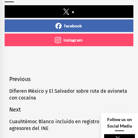
x
facebook
instagram
Navegación
Previous
de
Difieren México y El Salvador sobre ruta de avioneta
Previous
con cocaína
entradas
post:
Next
Follow us on
Cuauhtémoc Blanco incluido en registro de
Next
Social Media
agresores del INE
post: