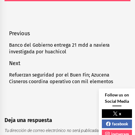
Navegación
Previous
de
Banco del Gobierno entrega 21 mdd a naviera
Previous
investigada por huachicol
entradas
post:
Next
Refuerzan seguridad por el Buen Fin; Azucena
Next
Cisneros coordina operativo con mil elementos
post:
Follow us on
Social Media
x
Deja una respuesta
facebook
Tu dirección de correo electrónico no será publicada.
Los campos
instagram