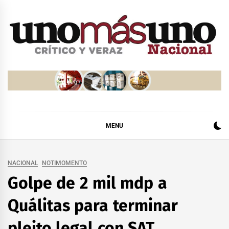
Skip
to
content
MENU
NACIONAL
NOTIMOMENTO
Golpe de 2 mil mdp a
Quálitas para terminar
pleito legal con SAT