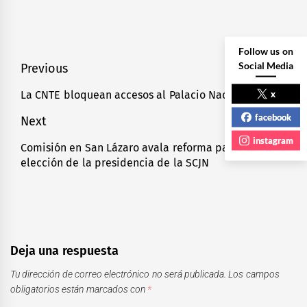
Follow us on
Social Media
Navegación
Previous
de
x
La CNTE bloquean accesos al Palacio Nacional
Previous
entradas
post:
facebook
Next
instagram
Comisión en San Lázaro avala reforma para la
Next
elección de la presidencia de la SCJN
post:
Deja una respuesta
Tu dirección de correo electrónico no será publicada.
Los campos
obligatorios están marcados con
*