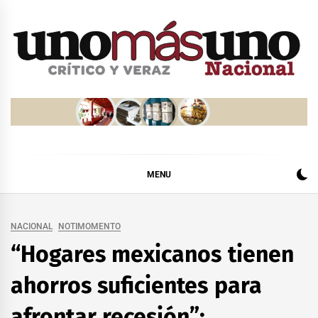
Skip
to
content
MENU
NACIONAL
NOTIMOMENTO
“Hogares mexicanos tienen
ahorros suficientes para
afrontar recesión”: