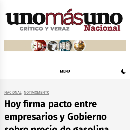
Skip
to
content
MENU
NACIONAL
NOTIMOMENTO
Hoy firma pacto entre
empresarios y Gobierno
sobre precio de gasolina