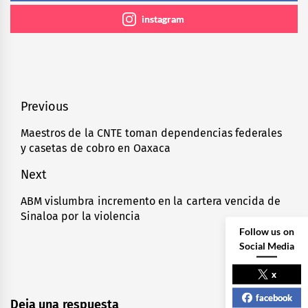
instagram
Navegación
Previous
de
Maestros de la CNTE toman dependencias federales
Previous
y casetas de cobro en Oaxaca
entradas
post:
Next
ABM vislumbra incremento en la cartera vencida de
Next
Sinaloa por la violencia
post:
Follow us on
Social Media
x
facebook
Deja una respuesta