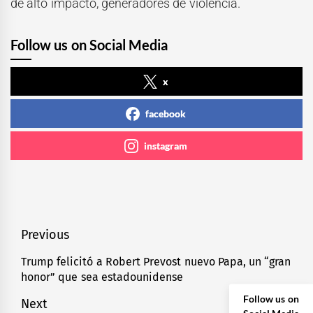
de alto impacto, generadores de violencia.
Follow us on Social Media
x
facebook
instagram
Navegación
Previous
de
Trump felicitó a Robert Prevost nuevo Papa, un “gran
Previous
honor” que sea estadounidense
entradas
post:
Follow us on
Next
Social Media