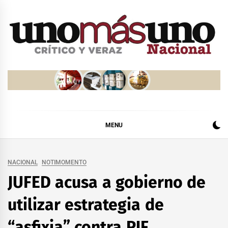
Skip
to
content
MENU
NACIONAL
NOTIMOMENTO
JUFED acusa a gobierno de
utilizar estrategia de
“asfixia” contra PJF