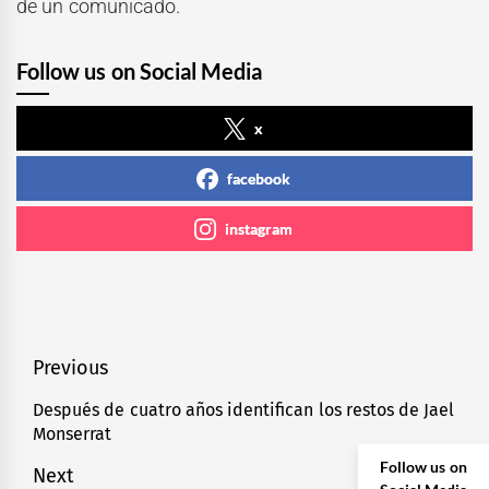
de un comunicado.
Follow us on Social Media
x
facebook
instagram
Navegación
Previous
de
Después de cuatro años identifican los restos de Jael
Previous
Monserrat
entradas
post:
Follow us on
Next