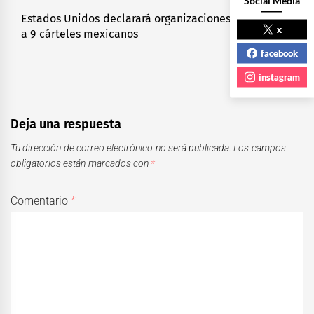
Social Media
Estados Unidos declarará organizaciones terroristas
Next
x
a 9 cárteles mexicanos
post:
facebook
instagram
Deja una respuesta
Tu dirección de correo electrónico no será publicada.
Los campos
obligatorios están marcados con
*
Comentario
*