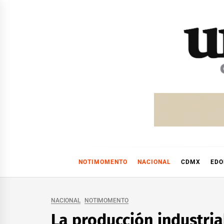
Skip
to
content
NOTIMOMENTO
NACIONAL
CDMX
ED
NACIONAL
NOTIMOMENTO
La producción industria