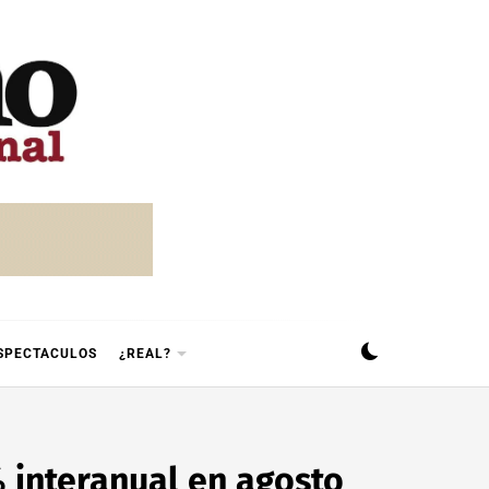
SPECTACULOS
¿REAL?
% interanual en agosto