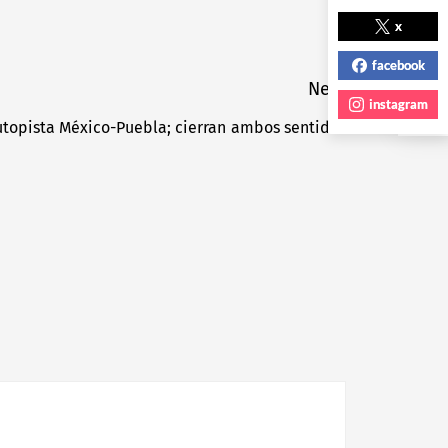
NEXT POST
x
facebook
Next
instagram
utopista México-Puebla; cierran ambos sentidos
Next
post: