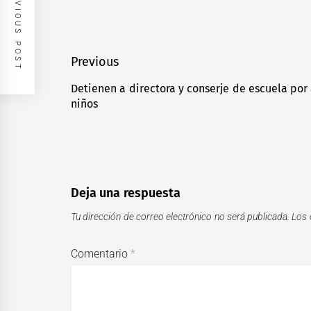
PREVIOUS POST
Navegación
Previous
de
Detienen a directora y conserje de escuela por
Previous
niños
entradas
post:
Deja una respuesta
Tu dirección de correo electrónico no será publicada.
Los 
Comentario
*