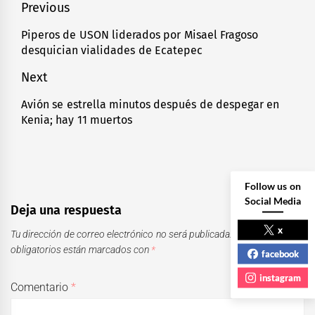
Navegación
Previous
de
Piperos de USON liderados por Misael Fragoso
Previous
desquician vialidades de Ecatepec
entradas
post:
Next
Avión se estrella minutos después de despegar en
Next
Kenia; hay 11 muertos
post:
Follow us on
Social Media
Deja una respuesta
x
Tu dirección de correo electrónico no será publicada.
Los campos
obligatorios están marcados con
*
facebook
instagram
Comentario
*