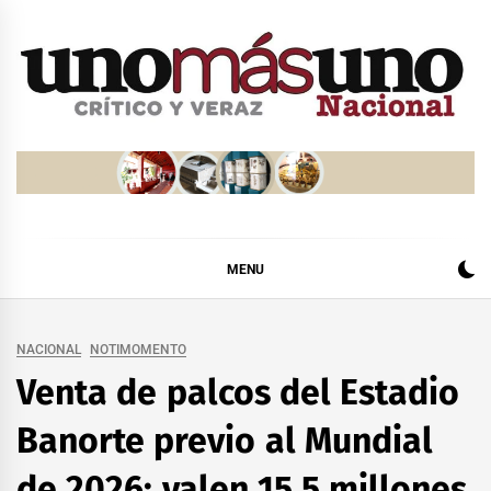
Skip
to
content
MENU
NACIONAL
NOTIMOMENTO
Venta de palcos del Estadio
Banorte previo al Mundial
de 2026; valen 15.5 millones