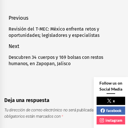
Navegación
Previous
de
Revisión del T-MEC: México enfrenta retos y
Previous
oportunidades; legisladores y especialistas
entradas
post:
Next
Descubren 34 cuerpos y 169 bolsas con restos
Next
humanos, en Zapopan, Jalisco
post:
Follow us on
Social Media
Deja una respuesta
x
Tu dirección de correo electrónico no será publicada.
Los campos
facebook
obligatorios están marcados con
*
instagram