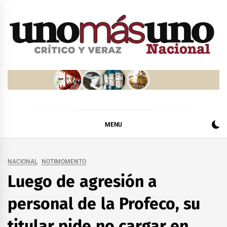
Skip
to
content
MENU
NACIONAL
NOTIMOMENTO
Luego de agresión a
personal de la Profeco, su
titular pide no cargar en