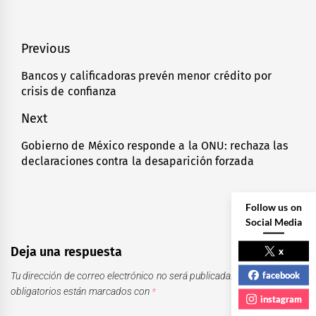
Navegación
Previous
de
Bancos y calificadoras prevén menor crédito por
Previous
crisis de confianza
entradas
post:
Next
Gobierno de México responde a la ONU: rechaza las
Next
declaraciones contra la desaparición forzada
post:
Follow us on
Social Media
Deja una respuesta
x
facebook
Tu dirección de correo electrónico no será publicada.
Los campos
obligatorios están marcados con
*
instagram