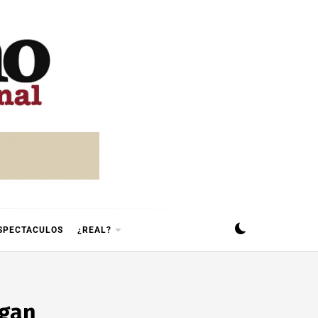
SPECTACULOS
¿REAL?
igan