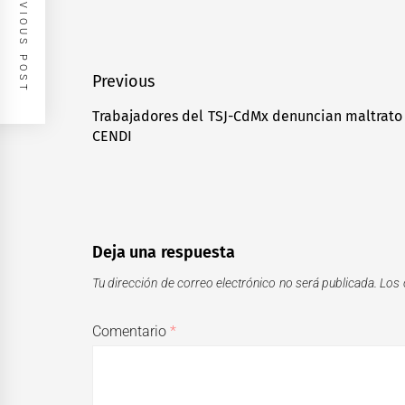
PREVIOUS POST
Navegación
Previous
de
Trabajadores del TSJ-CdMx denuncian maltrato e
Previous
CENDI
entradas
post:
Deja una respuesta
Tu dirección de correo electrónico no será publicada.
Los 
Comentario
*