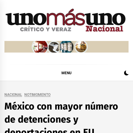
Skip
to
content
MENU
NACIONAL
NOTIMOMENTO
México con mayor número
de detenciones y
deportaciones en EU