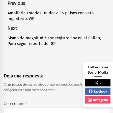
Navegación
Previous
de
Ampliaría Estados Unidos a 36 países con veto
Previous
migratorio: WP
entradas
post:
Next
Sismo de magnitud 6.1 se registro hoy en el Callao,
Next
Perú según reporte de IGP
post:
Follow us on
Social Media
Deja una respuesta
x
Tu dirección de correo electrónico no será publicada.
Los campos
obligatorios están marcados con
*
facebook
instagram
Comentario
*