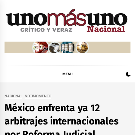
Skip
to
content
MENU
NACIONAL
NOTIMOMENTO
México enfrenta ya 12
arbitrajes internacionales
por Reforma Judicial