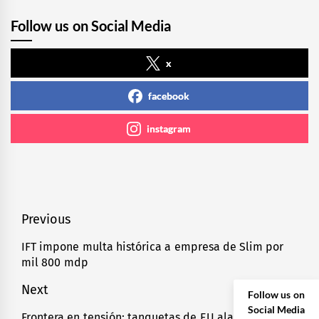
Follow us on Social Media
x
facebook
instagram
Navegación
Previous
de
IFT impone multa histórica a empresa de Slim por
Previous
mil 800 mdp
entradas
post:
Next
Follow us on
Social Media
Frontera en tensión: tanquetas de EU alarman a
Next