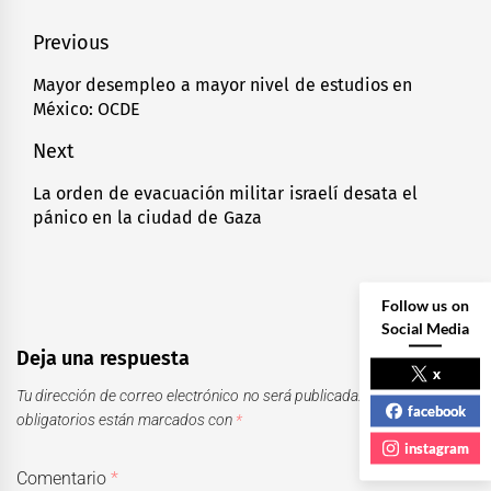
Navegación
Previous
de
Mayor desempleo a mayor nivel de estudios en
Previous
México: OCDE
entradas
post:
Next
La orden de evacuación militar israelí desata el
Next
pánico en la ciudad de Gaza
post:
Follow us on
Social Media
Deja una respuesta
x
Tu dirección de correo electrónico no será publicada.
Los campos
facebook
obligatorios están marcados con
*
instagram
Comentario
*