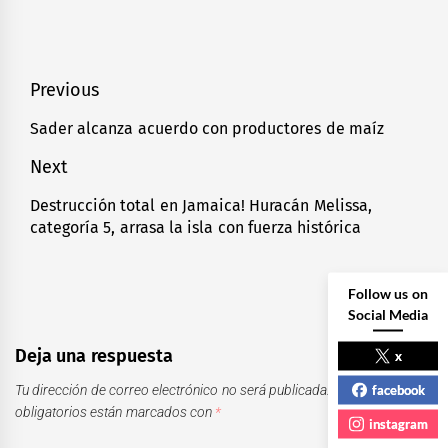
Navegación
Previous
de
Sader alcanza acuerdo con productores de maíz
Previous
entradas
post:
Next
Destrucción total en Jamaica! Huracán Melissa,
Next
categoría 5, arrasa la isla con fuerza histórica
post:
Follow us on
Social Media
Deja una respuesta
x
facebook
Tu dirección de correo electrónico no será publicada.
Los campos
obligatorios están marcados con
*
instagram