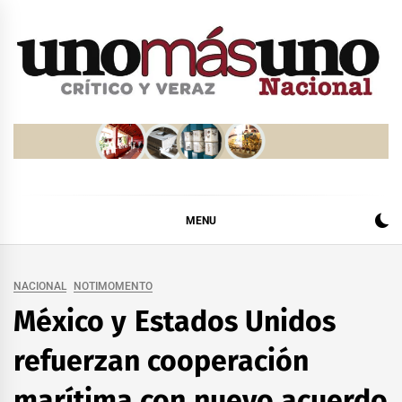
Skip
to
content
MENU
NACIONAL
NOTIMOMENTO
México y Estados Unidos
refuerzan cooperación
marítima con nuevo acuerdo