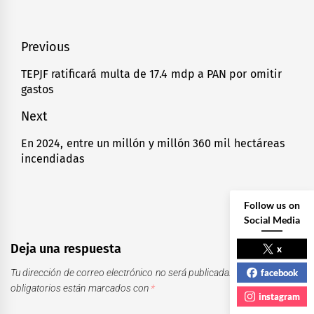
Navegación
Previous
de
TEPJF ratificará multa de 17.4 mdp a PAN por omitir
Previous
gastos
entradas
post:
Next
En 2024, entre un millón y millón 360 mil hectáreas
Next
incendiadas
post:
Follow us on
Social Media
Deja una respuesta
x
facebook
Tu dirección de correo electrónico no será publicada.
Los campos
obligatorios están marcados con
*
instagram