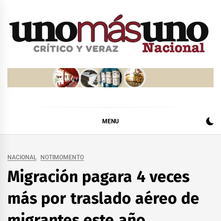
Skip
to
content
MENU
NACIONAL
NOTIMOMENTO
Migración pagara 4 veces
más por traslado aéreo de
migrantes este año