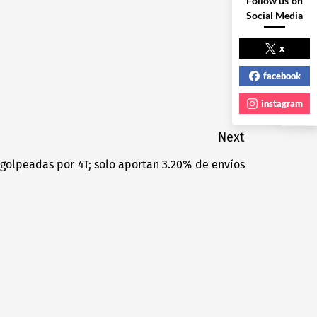
Follow us on
Social Media
NEXT POST
x
facebook
instagram
Next
olpeadas por 4T; solo aportan 3.20% de envíos
Next
post: