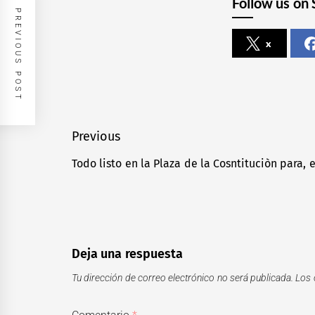
Follow us on 
PREVIOUS POST
x
Navegación
Previous
de
Todo listo en la Plaza de la Cosntituciòn para, e
Previous
entradas
post:
Deja una respuesta
Tu dirección de correo electrónico no será publicada.
Los 