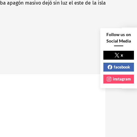
uba apagón masivo dejó sin luz el este de la isla
Next
post:
Follow us on
Social Media
NEXT POST
x
facebook
instagram