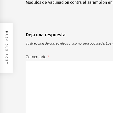
de
Módulos de vacunación contra el sarampión en
Previous
entradas
post:
PREVIOUS POST
Deja una respuesta
Tu dirección de correo electrónico no será publicada.
Los 
Comentario
*