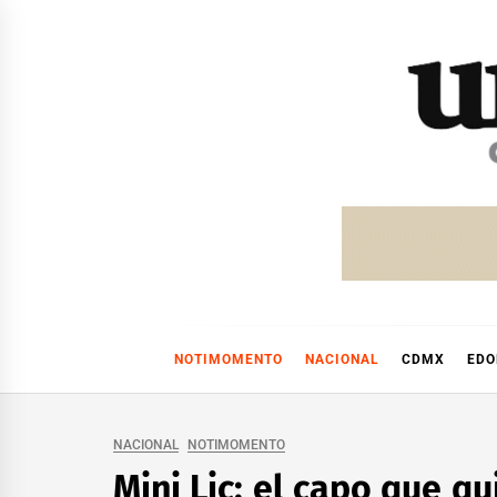
Skip
to
content
NOTIMOMENTO
NACIONAL
CDMX
ED
NACIONAL
NOTIMOMENTO
Mini Lic: el capo que qu