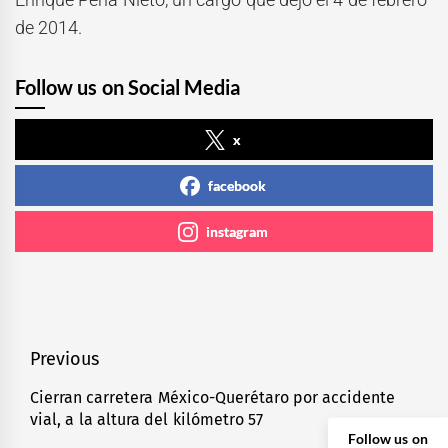
de 2014.
Follow us on Social Media
x
facebook
instagram
Navegación
Previous
de
Cierran carretera México-Querétaro por accidente
Previous
vial, a la altura del kilómetro 57
entradas
post:
Follow us on