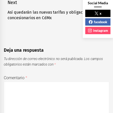
Next
Social Media
Así quedarán las nuevas tarifas y obligaciones para
Next
x
concesionarios en CdMx
post:
facebook
instagram
Deja una respuesta
Tu dirección de correo electrónico no será publicada.
Los campos
obligatorios están marcados con
*
Comentario
*