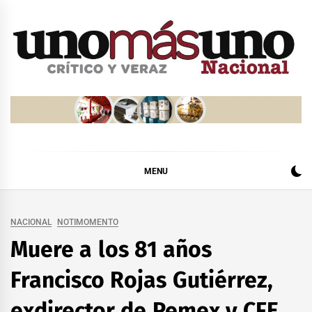
Skip
to
content
MENU
NACIONAL
NOTIMOMENTO
Muere a los 81 años
Francisco Rojas Gutiérrez,
exdirector de Pemex y CFE