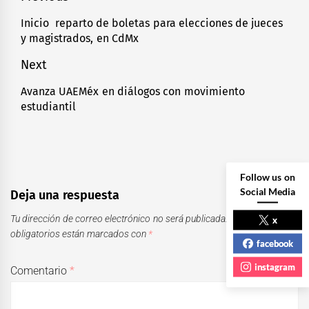
de
Inicio reparto de boletas para elecciones de jueces
Previous
y magistrados, en CdMx
entradas
post:
Next
Avanza UAEMéx en diálogos con movimiento
Next
estudiantil
post:
Follow us on
Social Media
Deja una respuesta
Tu dirección de correo electrónico no será publicada.
Los campos
x
obligatorios están marcados con
*
facebook
instagram
Comentario
*