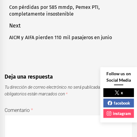
de
Con pérdidas por 585 mmdp, Pemex PTI,
Previous
completamente insostenible
entradas
post:
Next
AICM y AIFA pierden 110 mil pasajeros en junio
Next
post:
Follow us on
Deja una respuesta
Social Media
Tu dirección de correo electrónico no será publicada.
Los campos
x
obligatorios están marcados con
*
facebook
Comentario
*
instagram