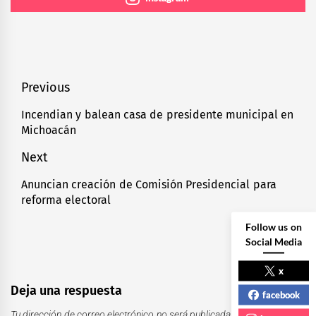
Navegación
Previous
de
Incendian y balean casa de presidente municipal en
Previous
Michoacán
entradas
post:
Next
Anuncian creación de Comisión Presidencial para
Next
reforma electoral
post:
Follow us on
Social Media
x
Deja una respuesta
facebook
Tu dirección de correo electrónico no será publicada.
Los campos