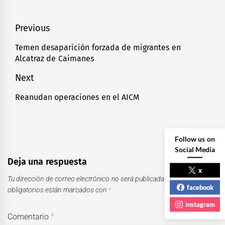
Navegación
Previous
de
Temen desaparición forzada de migrantes en
Previous
Alcatraz de Caimanes
entradas
post:
Next
Reanudan operaciones en el AICM
Next
post:
Follow us on
Social Media
Deja una respuesta
x
Tu dirección de correo electrónico no será publicada.
Los campos
facebook
obligatorios están marcados con
*
instagram
Comentario
*