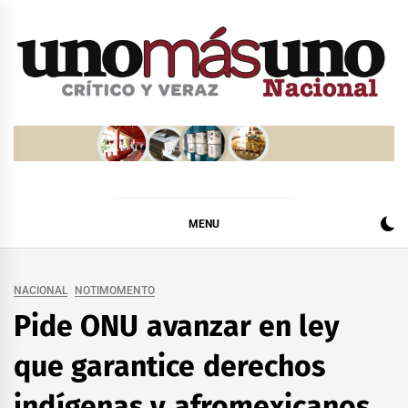
Skip
to
content
MENU
NACIONAL
NOTIMOMENTO
Pide ONU avanzar en ley
que garantice derechos
indígenas y afromexicanos