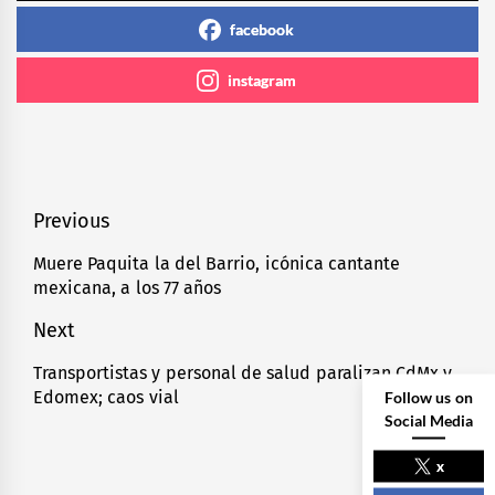
facebook
instagram
Navegación
Previous
de
Muere Paquita la del Barrio, icónica cantante
Previous
mexicana, a los 77 años
entradas
post:
Next
Transportistas y personal de salud paralizan CdMx y
Next
Follow us on
Edomex; caos vial
post:
Social Media
x