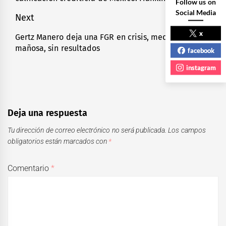
entradas
post:
Follow us on
Social Media
Next
x
Gertz Manero deja una FGR en crisis, mediocre,
Next
mañosa, sin resultados
post:
facebook
instagram
Deja una respuesta
Tu dirección de correo electrónico no será publicada.
Los campos
obligatorios están marcados con
*
Comentario
*