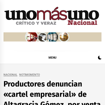
Skip
to
content
MENU
NACIONAL
NOTIMOMENTO
Productores denuncian
«cartel empresarial» de
Altagracia Gómez, por venta