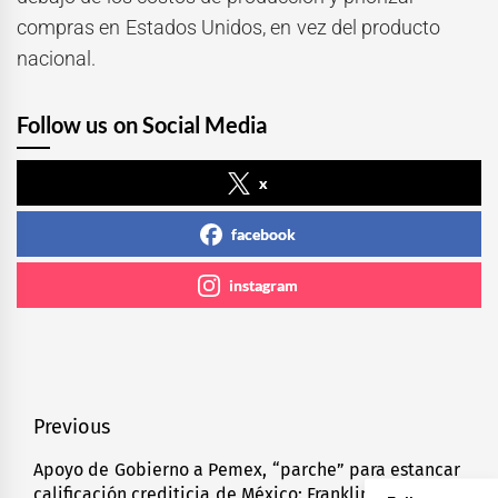
compras en Estados Unidos, en vez del producto
nacional.
Follow us on Social Media
x
facebook
instagram
Navegación
Previous
de
Apoyo de Gobierno a Pemex, “parche” para estancar
Previous
calificación crediticia de México: Franklin Templeton