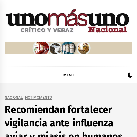
Skip
to
content
MENU
NACIONAL
NOTIMOMENTO
Recomiendan fortalecer
vigilancia ante influenza
aviar y miasis en humanos