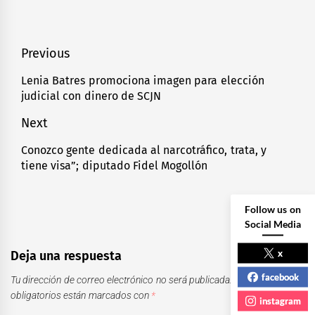
Navegación
Previous
de
Lenia Batres promociona imagen para elección
Previous
judicial con dinero de SCJN
entradas
post:
Next
Conozco gente dedicada al narcotráfico, trata, y
Next
tiene visa”; diputado Fidel Mogollón
post:
Follow us on
Social Media
x
Deja una respuesta
facebook
Tu dirección de correo electrónico no será publicada.
Los campos
obligatorios están marcados con
*
instagram