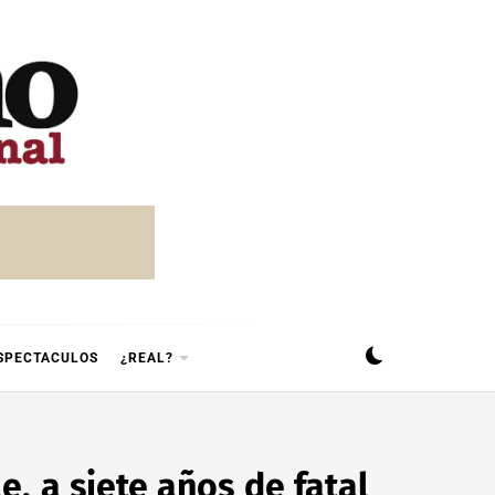
SPECTACULOS
¿REAL?
, a siete años de fatal