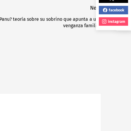
NEXT POST
Next
facebook
Panu? teoría sobre su sobrino que apunta a una
Next
instagram
venganza familiar
post: