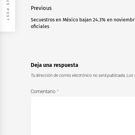
PREVIOUS POST
Navegación
Previous
de
Secuestros en México bajan 24.3% en noviembre
Previous
oficiales
entradas
post:
Deja una respuesta
Tu dirección de correo electrónico no será publicada.
Los 
Comentario
*