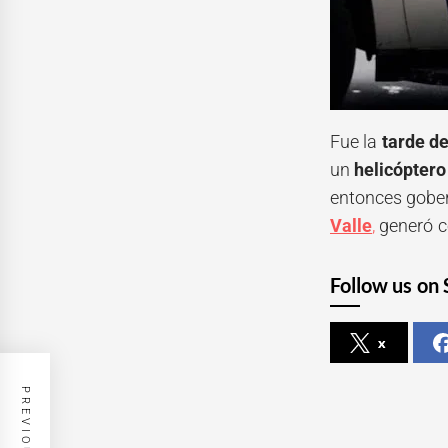
Fue la
tarde de
un
helicópter
entonces gobe
Valle
,
generó c
Follow us on 
x