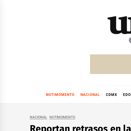
Skip
to
content
NOTIMOMENTO
NACIONAL
CDMX
ED
NACIONAL
NOTIMOMENTO
Reportan retrasos en la