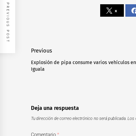
PREVIOUS POST
x
Navegación
Previous
de
Explosión de pipa consume varios vehículos en
Previous
Iguala
entradas
post:
Deja una respuesta
Tu dirección de correo electrónico no será publicada.
Los 
Comentario
*