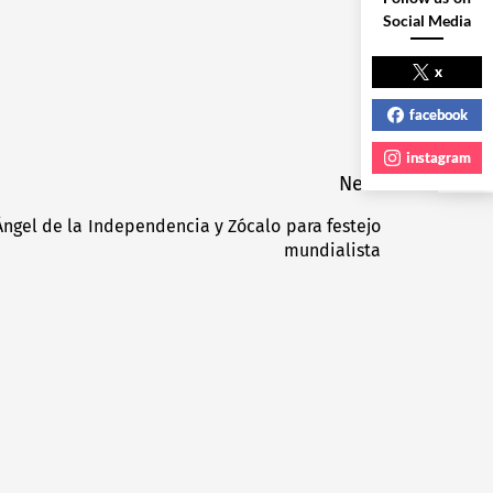
Social Media
NEXT POST
x
facebook
instagram
Next
Ángel de la Independencia y Zócalo para festejo
Next
mundialista
post: