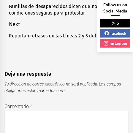
de
Follow us on
Familias de desaparecidos dicen que no hay
Previous
Social Media
condiciones seguras para protestar
entradas
post:
x
Next
facebook
Reportan retrasos en las Líneas 2 y 3 del STC Metro
Next
post:
instagram
Deja una respuesta
Tu dirección de correo electrónico no será publicada.
Los campos
obligatorios están marcados con
*
Comentario
*