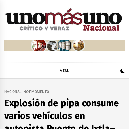
Skip
to
content
MENU
NACIONAL
NOTIMOMENTO
Explosión de pipa consume
varios vehículos en
autopista Puente de Ixtla–