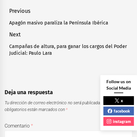
Navegación
Previous
de
Apagón masivo paraliza la Península Ibérica
Previous
entradas
post:
Next
Campañas de altura, para ganar los cargos del Poder
Next
Judicial: Paulo Lara
post:
Follow us on
Social Media
Deja una respuesta
x
Tu dirección de correo electrónico no será publicada.
Los campos
obligatorios están marcados con
*
facebook
instagram
Comentario
*