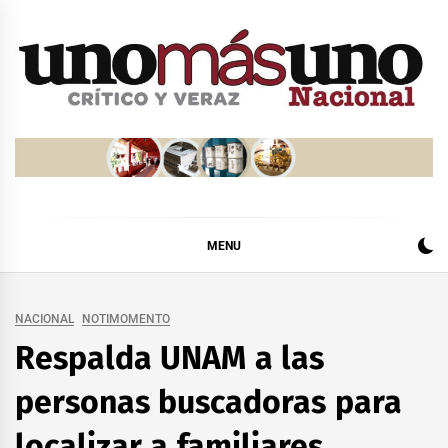
Skip
to
content
MENU
NACIONAL
NOTIMOMENTO
Respalda UNAM a las
personas buscadoras para
localizar a familiares