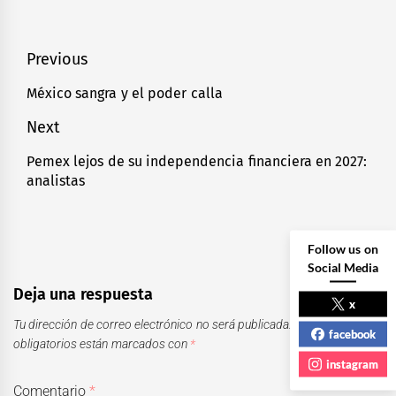
Navegación
Previous
de
México sangra y el poder calla
Previous
entradas
post:
Next
Pemex lejos de su independencia financiera en 2027:
Next
analistas
post:
Follow us on
Social Media
Deja una respuesta
x
Tu dirección de correo electrónico no será publicada.
Los campos
facebook
obligatorios están marcados con
*
instagram
Comentario
*