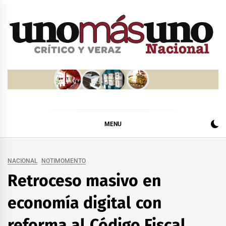
Skip
to
content
MENU
NACIONAL
NOTIMOMENTO
Retroceso masivo en
economía digital con
reforma al Código Fiscal