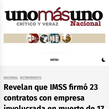
Skip
to
content
MENU
NACIONAL
NOTIMOMENTO
Revelan que IMSS firmó 23
contratos con empresa
involucrada en muerte de 17