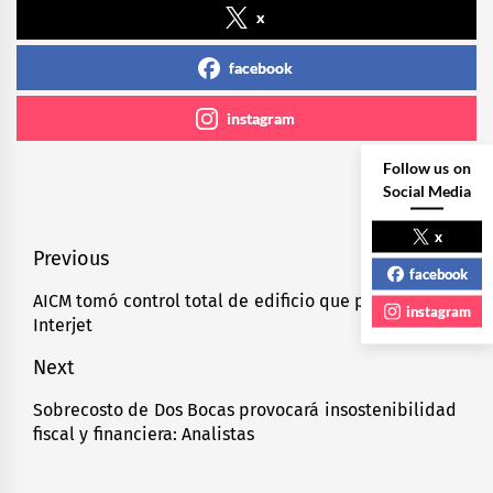
x
facebook
instagram
Follow us on
Social Media
x
Navegación
Previous
facebook
de
AICM tomó control total de edificio que pertenecía a
Previous
instagram
Interjet
entradas
post:
Next
Sobrecosto de Dos Bocas provocará insostenibilidad
Next
fiscal y financiera: Analistas
post: