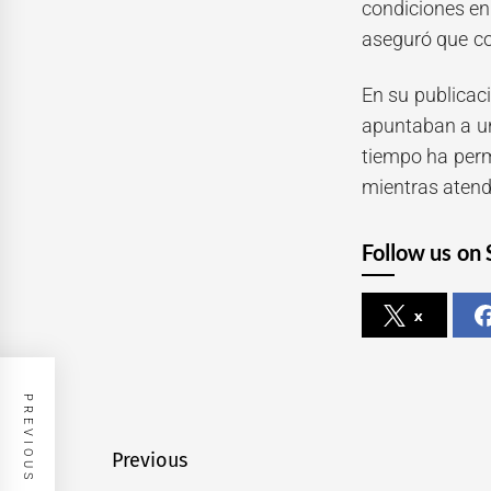
condiciones en 
aseguró que co
En su publicac
apuntaban a un
tiempo ha perm
mientras atendí
Follow us on 
x
PREVIOUS POST
Navegación
Previous