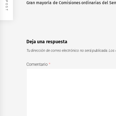
de
Gran mayoría de Comisiones ordinarias del Sen
Previous
entradas
post:
Deja una respuesta
Tu dirección de correo electrónico no será publicada.
Los 
Comentario
*