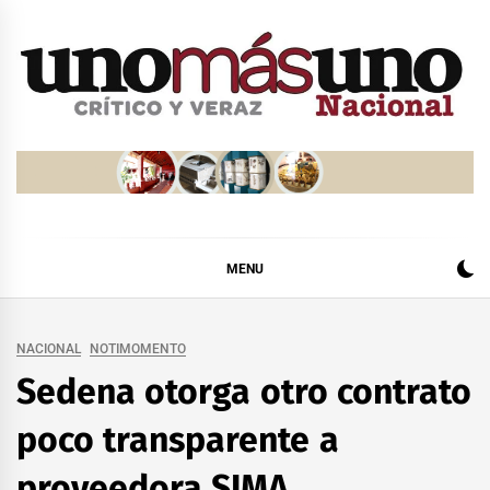
Skip
to
content
MENU
NACIONAL
NOTIMOMENTO
Sedena otorga otro contrato
poco transparente a
proveedora SIMA