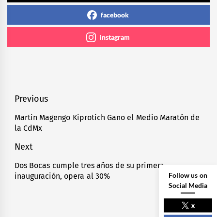
facebook
instagram
Navegación
Previous
de
Martin Magengo Kiprotich Gano el Medio Maratón de
Previous
la CdMx
entradas
post:
Next
Dos Bocas cumple tres años de su primera
Next
Follow us on
inauguración, opera al 30%
post:
Social Media
x