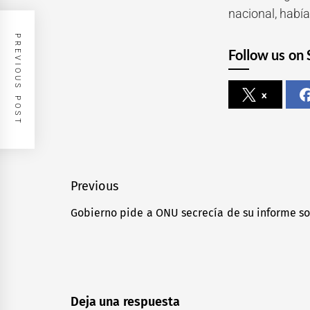
nacional, habí
PREVIOUS POST
Follow us on 
x
Navegación
Previous
de
Gobierno pide a ONU secrecía de su informe s
Previous
entradas
post:
Deja una respuesta