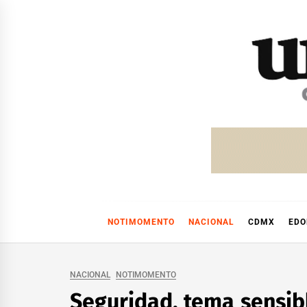
Skip
to
content
NOTIMOMENTO
NACIONAL
CDMX
ED
NACIONAL
NOTIMOMENTO
Seguridad, tema sensi