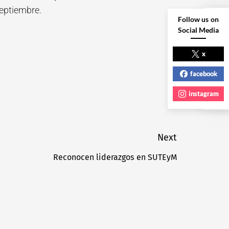
septiembre.
Follow us on
Social Media
NEXT POST
x
facebook
instagram
Next
Reconocen liderazgos en SUTEyM
Next
post: