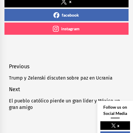
x
facebook
instagram
Navegación
Previous
de
Trump y Zelenski discuten sobre paz en Ucrania
Previous
entradas
post:
Next
El pueblo católico pierde un gran líder y México un
Next
Follow us on
gran amigo
post:
Social Media
x