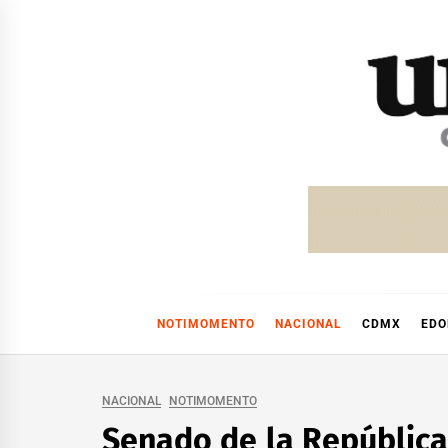
Skip
to
content
NOTIMOMENTO
NACIONAL
CDMX
ED
NACIONAL
NOTIMOMENTO
Senado de la Repúblic