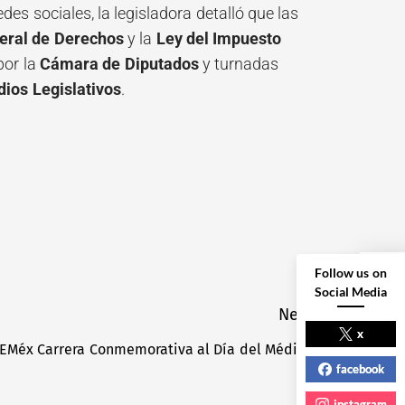
des sociales, la legisladora detalló que las
eral de Derechos
y la
Ley del Impuesto
por la
Cámara de Diputados
y turnadas
dios Legislativos
.
Follow us on
Social Media
NEXT POST
Next
x
AEMéx Carrera Conmemorativa al Día del Médico
Next
facebook
post:
instagram