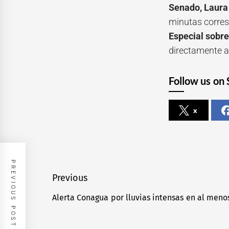
Senado, Laura 
minutas corre
Especial sobre
directamente a
Follow us on 
x
PREVIOUS POST
Navegación
Previous
de
Alerta Conagua por lluvias intensas en al meno
Previous
entradas
post: