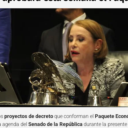
los
proyectos de decreto
que conforman el
Paquete Econó
la agenda del
Senado de la República
durante la presente