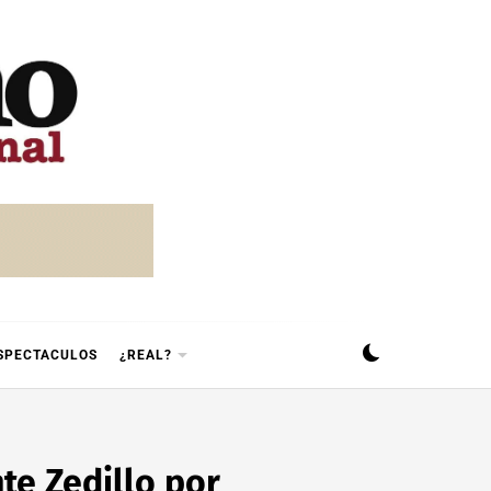
SPECTACULOS
¿REAL?
te Zedillo por