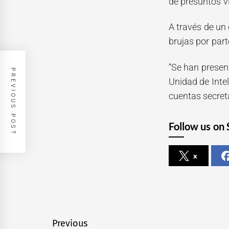
de presuntos v
A través de un
brujas por par
“Se han presen
PREVIOUS POST
Unidad de Intel
cuentas secret
Follow us on 
x
Navegación
Previous