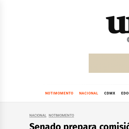
Skip
to
content
NOTIMOMENTO
NACIONAL
CDMX
ED
NACIONAL
NOTIMOMENTO
Senado prepara comisió