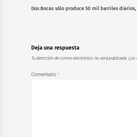
de
Dos Bocas sólo produce 50 mil barriles diarios
Previous
entradas
post:
Deja una respuesta
Tu dirección de correo electrónico no será publicada.
Los 
Comentario
*