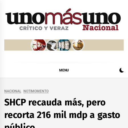
Skip
to
content
MENU
NACIONAL
NOTIMOMENTO
SHCP recauda más, pero
recorta 216 mil mdp a gasto
público