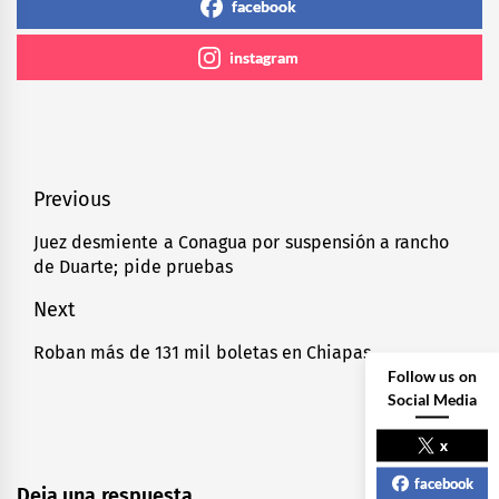
facebook
instagram
Navegación
Previous
de
Juez desmiente a Conagua por suspensión a rancho
Previous
de Duarte; pide pruebas
entradas
post:
Next
Roban más de 131 mil boletas en Chiapas
Next
Follow us on
post:
Social Media
x
facebook
Deja una respuesta