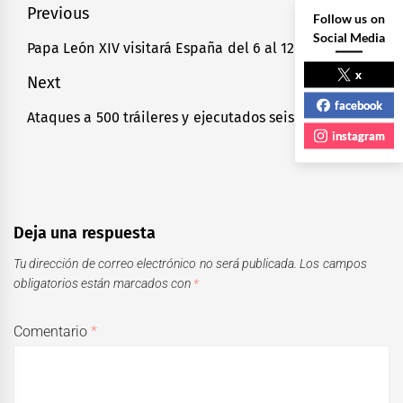
Navegación
Previous
Follow us on
Social Media
de
Papa León XIV visitará España del 6 al 12 de junio
Previous
entradas
post:
x
Next
facebook
Ataques a 500 tráileres y ejecutados seis choferes
Next
instagram
post:
Deja una respuesta
Tu dirección de correo electrónico no será publicada.
Los campos
obligatorios están marcados con
*
Comentario
*