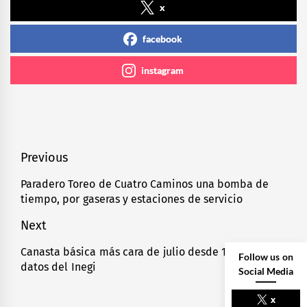
x
facebook
instagram
Navegación
Previous
de
Paradero Toreo de Cuatro Caminos una bomba de
Previous
tiempo, por gaseras y estaciones de servicio
entradas
post:
Next
Canasta básica más cara de julio desde 1992, según
Next
Follow us on
datos del Inegi
post:
Social Media
x