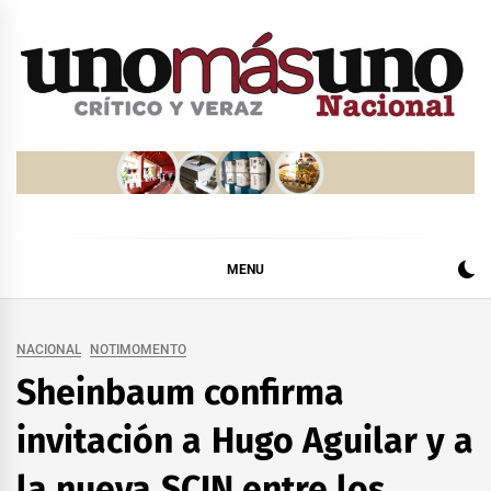
Skip
to
content
MENU
NACIONAL
NOTIMOMENTO
Sheinbaum confirma
invitación a Hugo Aguilar y a
la nueva SCJN entre los