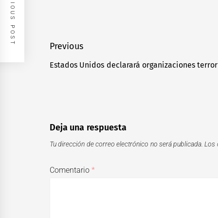
PREVIOUS POST
Navegación
Previous
de
Estados Unidos declarará organizaciones terror
Previous
entradas
post:
Deja una respuesta
Tu dirección de correo electrónico no será publicada.
Los 
Comentario
*