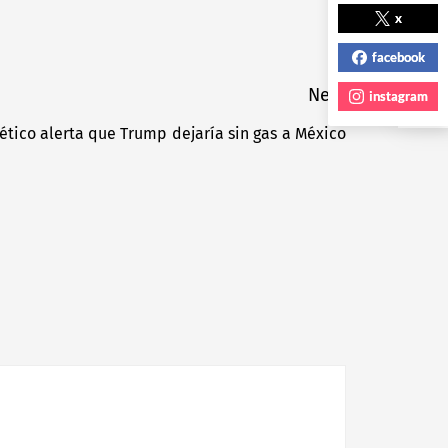
NEXT POST
x
facebook
Next
instagram
ético alerta que Trump dejaría sin gas a México
Next
post: