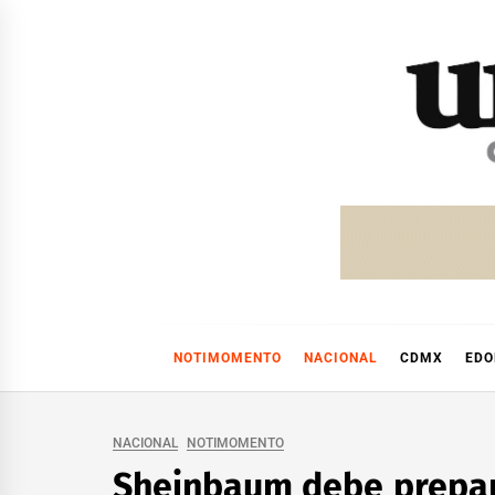
Skip
to
content
NOTIMOMENTO
NACIONAL
CDMX
ED
NACIONAL
NOTIMOMENTO
Sheinbaum debe prepara