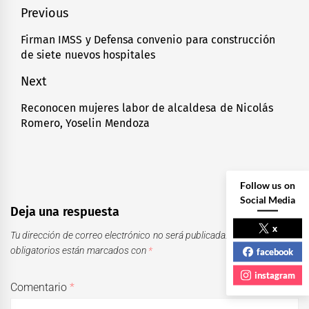
Navegación
Previous
de
Firman IMSS y Defensa convenio para construcción
Previous
de siete nuevos hospitales
entradas
post:
Next
Reconocen mujeres labor de alcaldesa de Nicolás
Next
Romero, Yoselin Mendoza
post:
Follow us on
Social Media
Deja una respuesta
x
Tu dirección de correo electrónico no será publicada.
Los campos
obligatorios están marcados con
*
facebook
instagram
Comentario
*